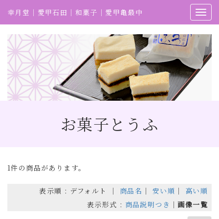
幸月堂｜愛甲石田｜和菓子｜愛甲亀最中
お菓子とうふ
1件の商品があります。
表示順 : デフォルト ｜
商品名
｜
安い順
｜
高い順
表示形式 :
商品説明つき
｜
画像一覧