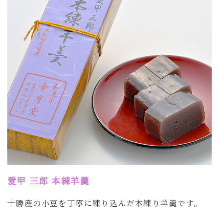
愛甲 三郎 本練羊羹
十勝産の小豆を丁寧に練り込んだ本練り羊羹です。